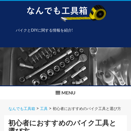
バイクとDIYに関する情報を紹介!
Skip
to
content
MENU
>
>
なんでも工具箱
工具
初心者におすすめのバイク工具と選び方
初心者におすすめのバイク工具と