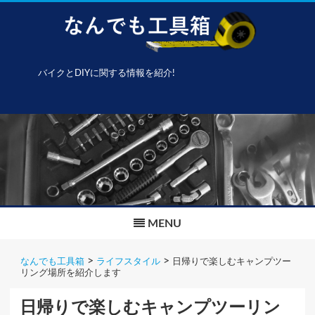
バイクとDIYに関する情報を紹介!
Skip
to
content
MENU
>
>
なんでも工具箱
ライフスタイル
日帰りで楽しむキャンプツー
リング場所を紹介します
日帰りで楽しむキャンプツーリン