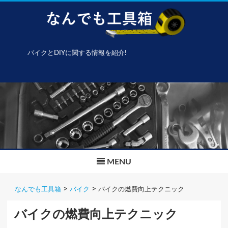
バイクとDIYに関する情報を紹介!
Skip
to
content
MENU
>
>
なんでも工具箱
バイク
バイクの燃費向上テクニック
バイクの燃費向上テクニック